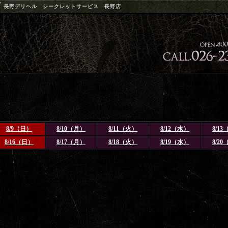
プ
長野デリヘル シークレットサービス 長野店
。
8/9（日）
8/10（月）
8/11（火）
8/12（水）
8/1
8/16（日）
8/17（月）
8/18（火）
8/19（水）
8/2