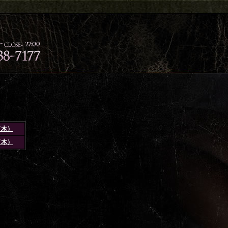
出
勤
3（木）
情
0（木）
報
が